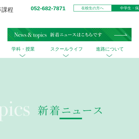
052-682-7871
在校生の方へ
中学生・保
等課程
学科・授業
スクールライフ
進路について