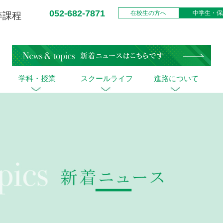
052-682-7871
在校生の方へ
中学生・保
等課程
学科・授業
スクールライフ
進路について