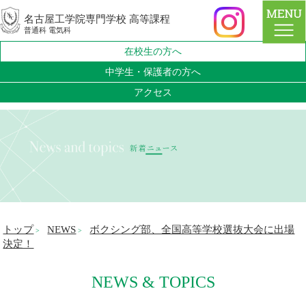
名古屋工学院専門学校 高等課程
普通科 電気科
在校生の方へ
中学生・保護者の方へ
アクセス
トップ
NEWS
ボクシング部、全国高等学校選抜大会に出場
>
>
決定！
NEWS & TOPICS