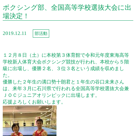
ボクシング部、全国高等学校選抜大会に出
場決定！
2019.12.11
部活動
１２月８日（土）に本校第３体育館で令和元年度東海高等
学校新人体育大会ボクシング競技が行われ、本校から５階
級に出場し、優勝２名、３位３名という成績を収めまし
た。
優勝した２年生の溝口勢十朗君と１年生の谷口未来さん
は、来年３月に石川県で行われる全国高等学校選抜大会兼
ＪＯＣジュニアオリンピックに出場します。
応援よろしくお願いします。