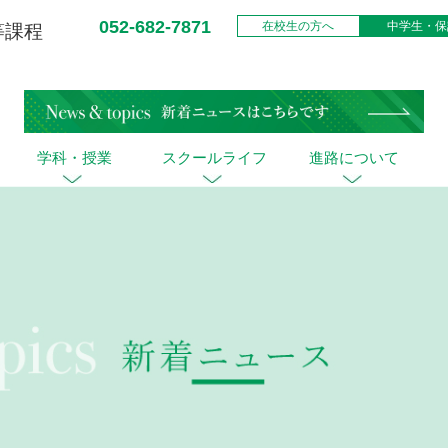
052-682-7871
在校生の方へ
中学生・保
等課程
学科・授業
スクールライフ
進路について