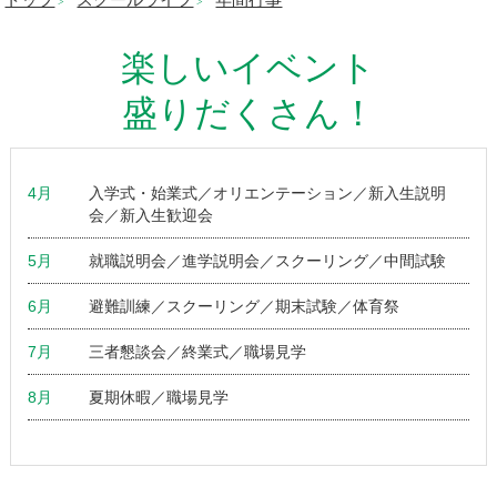
トップ
スクールライフ
年間行事
>
>
楽しいイベント
盛りだくさん！
4月
入学式・始業式／オリエンテーション／新入生説明
会／新入生歓迎会
5月
就職説明会／進学説明会／スクーリング／中間試験
6月
避難訓練／スクーリング／期末試験／体育祭
7月
三者懇談会／終業式／職場見学
8月
夏期休暇／職場見学