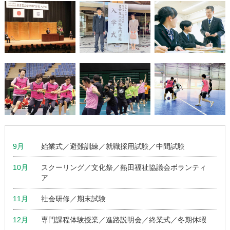
9月
始業式／避難訓練／就職採用試験／中間試験
10月
スクーリング／文化祭／熱田福祉協議会ボランティ
ア
11月
社会研修／期末試験
12月
専門課程体験授業／進路説明会／終業式／冬期休暇