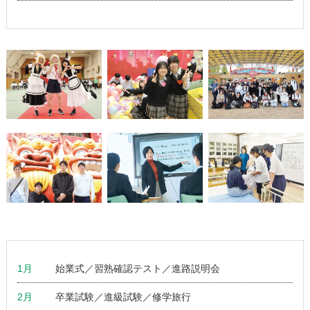
1月
始業式／習熟確認テスト／進路説明会
2月
卒業試験／進級試験／修学旅行