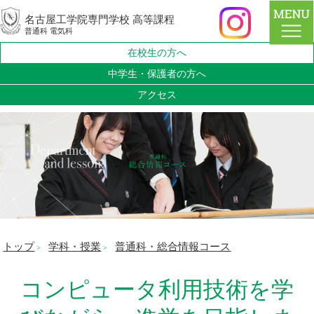
名古屋工学院専門学校 高等課程
普通科 電気科
在校生の方へ
中学生・保護者の方へ
アクセス
トップ
学科・授業
普通科・総合情報コース
>
>
コンピュータ利用技術を学